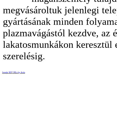
megvásároltuk jelenlegi tel
gyártásának minden folyama
plazmavágástól kezdve, az él
lakatosmunkákon keresztül e
szerelésig.
Joomla SEF URLs by Artio