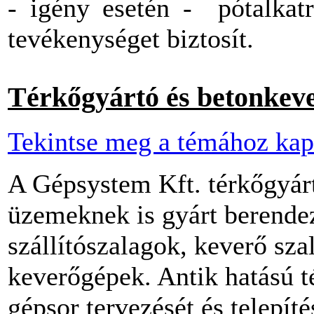
- igény esetén - pótalkatré
tevékenységet biztosít.
Térkőgyártó és betonkev
Tekintse meg a témához kap
A Gépsystem Kft. térkőgyár
üzemeknek is gyárt berende
szállítószalagok, keverő sz
keverőgépek. Antik hatású t
gépsor tervezését és telepítés