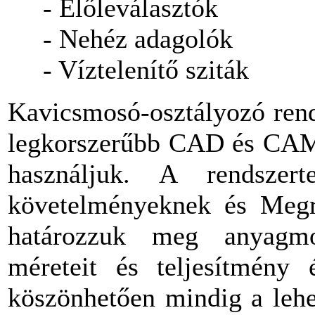
- Előleválasztók
- Nehéz adagolók
- Víztelenítő sziták
Kavicsmosó-osztályozó rend
legkorszerűbb CAD és CAM 
használjuk. A rendszert
követelményeknek és Megr
határozzuk meg anyagmo
méreteit és teljesítmény 
köszönhetően mindig a leh