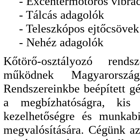
- Excentermotoros vibrác
- Tálcás adagolók
- Teleszkópos ejtőcsövek
- Nehéz adagolók
Kőtörő-osztályozó rend
működnek Magyarorszá
Rendszereinkbe beépített g
a megbízhatóságra, kis 
kezelhetőségre és munkab
megvalósítására. Cégünk az 